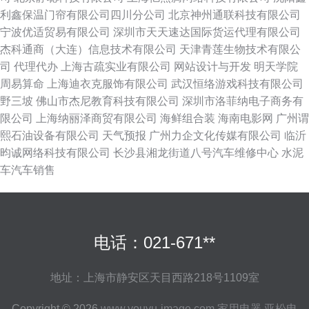
利鑫保温门帘有限公司四川分公司
北京神州通联科技有限公司
宁波优适贸易有限公司
深圳市天天速达国际货运代理有限公司
杰科通商（大连）信息技术有限公司
天津青莲生物技术有限公
司
代理代办
上海古疏实业有限公司
网站设计与开发
明天学院
周易算命
上海迪衣克服饰有限公司
武汉恒络游戏科技有限公司
野三坡
佛山市杰尼教育科技有限公司
深圳市洛菲纳电子商务有
限公司
上海纳丽泽商贸有限公司
海鲜组合装
海南电影网
广州谓
熙石油设备有限公司
天气预报
广州力企文化传媒有限公司
临沂
昀诚网络科技有限公司
长沙县湘龙街道八号汽车维修中心
水泥
车汽车销售
电话：021-671**
地址：上海市静安区天目西路218号1109室
Copyright © 2026
www.youyu-image.com
家用电器
亚松电